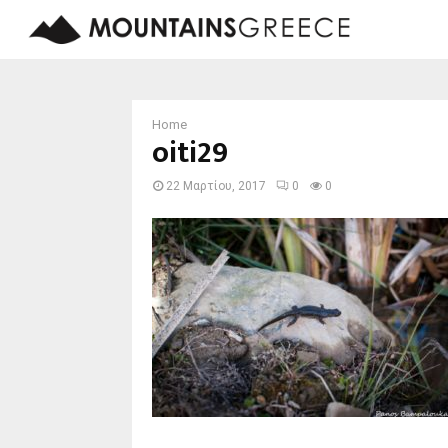
Home
oiti29
22 Μαρτίου, 2017
0
0