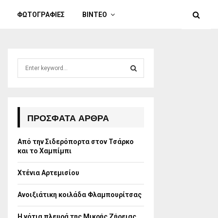
ΦΩΤΟΓΡΑΦΙΕΣ
ΒΙΝΤΕΟ
S
e
a
S
r
c
E
h
ΠΡΌΣΦΑΤΑ ΆΡΘΡΑ
f
A
o
Από την Σιδερόπορτα στον Τσάρκο
r
R
και το Χαμπίμπι
:
C
Χτένια Αρτεμισίου
H
Ανοιξιάτικη κοιλάδα Φλαμπουρίτσας
Η νότια πλευρά της Μικρής Ζήρειας