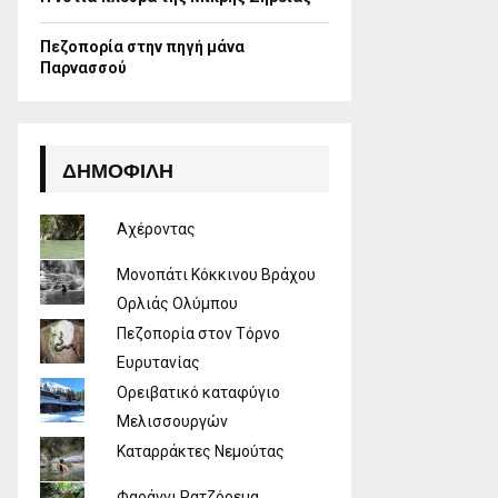
Πεζοπορία στην πηγή μάνα
Παρνασσού
ΔΗΜΟΦΙΛΉ
Αχέροντας
Μονοπάτι Κόκκινου Βράχου
Ορλιάς Ολύμπου
Πεζοπορία στον Τόρνο
Ευρυτανίας
Ορειβατικό καταφύγιο
Μελισσουργών
Καταρράκτες Νεμούτας
Φαράγγι Ρατζόρεμα