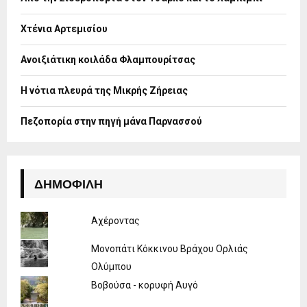
r
R
:
Χτένια Αρτεμισίου
C
H
Ανοιξιάτικη κοιλάδα Φλαμπουρίτσας
Η νότια πλευρά της Μικρής Ζήρειας
Πεζοπορία στην πηγή μάνα Παρνασσού
ΔΗΜΟΦΙΛΉ
Αχέροντας
Μονοπάτι Κόκκινου Βράχου Ορλιάς
Ολύμπου
Βοβούσα - κορυφή Αυγό