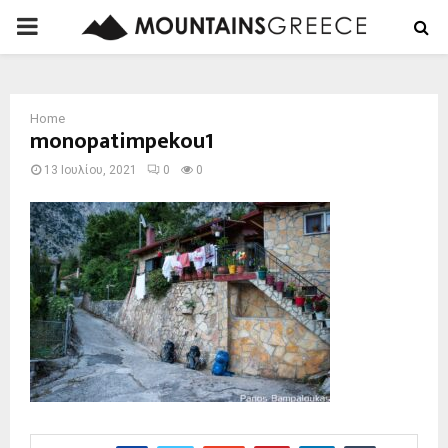
PRIMARY
MENU
Home
monopatimpekou1
13 Ιουλίου, 2021
0
0