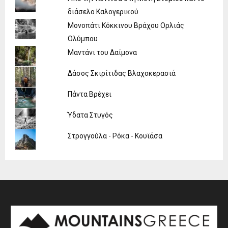
διάσελο Καλογερικού
Μονοπάτι Κόκκινου Βράχου Ορλιάς
Ολύμπου
Μαντάνι του Δαίμονα
Δάσος Σκιρίτιδας Βλαχοκερασιά
Πάντα Βρέχει
Ύδατα Στυγός
Στρογγούλα - Ρόκα - Κουϊάσα