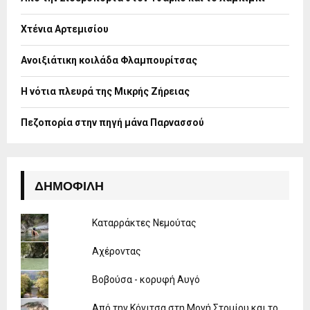
r
R
:
Χτένια Αρτεμισίου
C
H
Ανοιξιάτικη κοιλάδα Φλαμπουρίτσας
Η νότια πλευρά της Μικρής Ζήρειας
Πεζοπορία στην πηγή μάνα Παρνασσού
ΔΗΜΟΦΙΛΉ
Καταρράκτες Νεμούτας
Αχέροντας
Βοβούσα - κορυφή Αυγό
Από την Κόνιτσα στη Μονή Στομίου και το