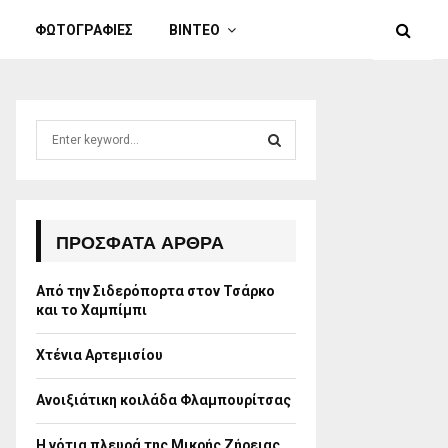
ΦΩΤΟΓΡΑΦΙΕΣ
ΒΙΝΤΕΟ
S
e
a
S
r
c
E
h
ΠΡΌΣΦΑΤΑ ΆΡΘΡΑ
f
A
o
Από την Σιδερόπορτα στον Τσάρκο
r
R
και το Χαμπίμπι
:
C
Χτένια Αρτεμισίου
H
Ανοιξιάτικη κοιλάδα Φλαμπουρίτσας
Η νότια πλευρά της Μικρής Ζήρειας