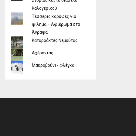
Στομίου και το διάσελο
Καλογερικού
Τέσσερις κορυφές για
φίλημα – Αφιέρωμα στα
Άγραφα
Καταρράκτες Νεμούτας
Αχέροντας
Μαυροβούνι - Φλέγκα