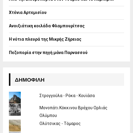
r
R
:
Χτένια Αρτεμισίου
C
H
Ανοιξιάτικη κοιλάδα Φλαμπουρίτσας
Η νότια πλευρά της Μικρής Ζήρειας
Πεζοπορία στην πηγή μάνα Παρνασσού
ΔΗΜΟΦΙΛΉ
Στρογγούλα - Ρόκα - Κουϊάσα
Μονοπάτι Κόκκινου Βράχου Ορλιάς
Ολύμπου
Ολύτσικας - Τόμαρος