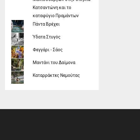
Κατσαντώνη και το
καταφύγιο Πραμάντων
Πάντα Βρέχει
Ύδατα Στυγός
Φεγγάρι - Σάος
Μαντάνι του Δαίμονα
Καταρράκτες Νεμούτας