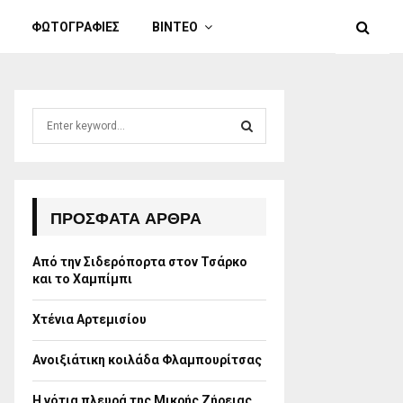
ΦΩΤΟΓΡΑΦΙΕΣ
ΒΙΝΤΕΟ
S
e
a
S
r
c
E
h
ΠΡΌΣΦΑΤΑ ΆΡΘΡΑ
f
A
o
Από την Σιδερόπορτα στον Τσάρκο
r
R
και το Χαμπίμπι
:
C
Χτένια Αρτεμισίου
H
Ανοιξιάτικη κοιλάδα Φλαμπουρίτσας
Η νότια πλευρά της Μικρής Ζήρειας