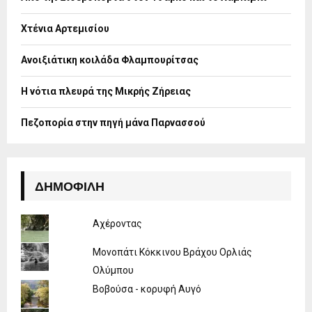
r
R
:
Χτένια Αρτεμισίου
C
H
Ανοιξιάτικη κοιλάδα Φλαμπουρίτσας
Η νότια πλευρά της Μικρής Ζήρειας
Πεζοπορία στην πηγή μάνα Παρνασσού
ΔΗΜΟΦΙΛΉ
Αχέροντας
Μονοπάτι Κόκκινου Βράχου Ορλιάς
Ολύμπου
Βοβούσα - κορυφή Αυγό