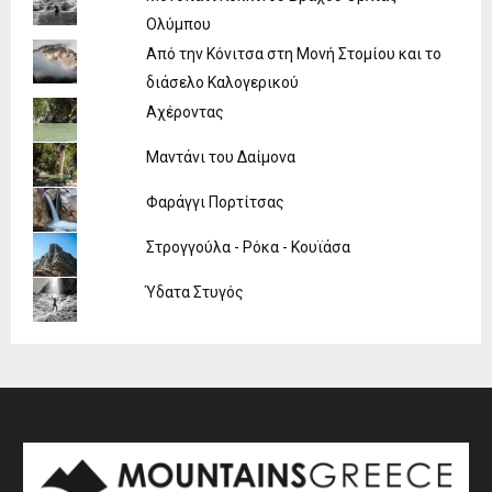
Ολύμπου
Από την Κόνιτσα στη Μονή Στομίου και το
διάσελο Καλογερικού
Αχέροντας
Μαντάνι του Δαίμονα
Φαράγγι Πορτίτσας
Στρογγούλα - Ρόκα - Κουϊάσα
Ύδατα Στυγός