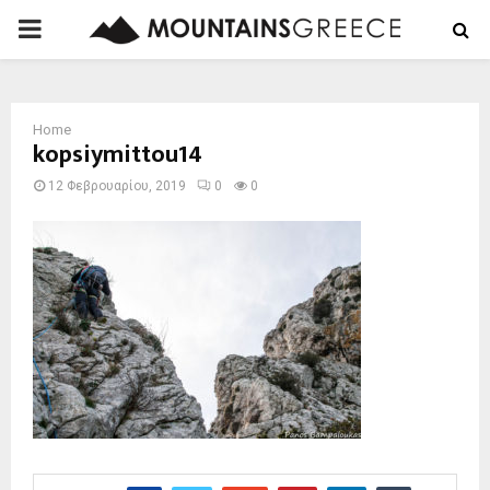
PRIMARY
MENU
Home
kopsiymittou14
12 Φεβρουαρίου, 2019
0
0