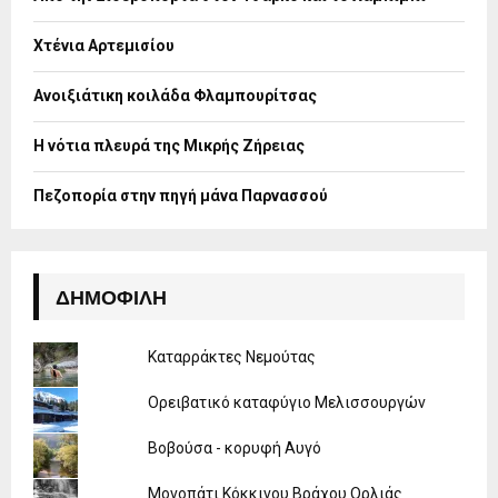
r
R
:
Χτένια Αρτεμισίου
C
H
Ανοιξιάτικη κοιλάδα Φλαμπουρίτσας
Η νότια πλευρά της Μικρής Ζήρειας
Πεζοπορία στην πηγή μάνα Παρνασσού
ΔΗΜΟΦΙΛΉ
Καταρράκτες Νεμούτας
Ορειβατικό καταφύγιο Μελισσουργών
Βοβούσα - κορυφή Αυγό
Μονοπάτι Κόκκινου Βράχου Ορλιάς