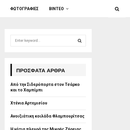
ΦΩΤΟΓΡΑΦΙΕΣ
ΒΙΝΤΕΟ
S
e
a
S
r
c
E
h
ΠΡΌΣΦΑΤΑ ΆΡΘΡΑ
f
A
o
Από την Σιδερόπορτα στον Τσάρκο
r
R
και το Χαμπίμπι
:
C
Χτένια Αρτεμισίου
H
Ανοιξιάτικη κοιλάδα Φλαμπουρίτσας
Η νότια πλευρά της Μικρής Ζήρειας