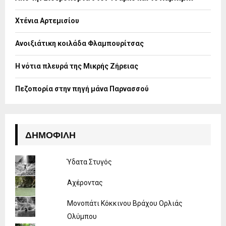
r
R
:
Χτένια Αρτεμισίου
C
H
Ανοιξιάτικη κοιλάδα Φλαμπουρίτσας
Η νότια πλευρά της Μικρής Ζήρειας
Πεζοπορία στην πηγή μάνα Παρνασσού
ΔΗΜΟΦΙΛΉ
Ύδατα Στυγός
Αχέροντας
Μονοπάτι Κόκκινου Βράχου Ορλιάς
Ολύμπου