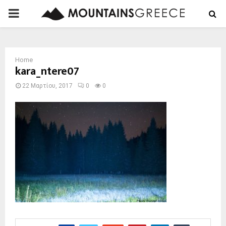
PRIMARY
MENU
Home
kara_ntere07
22 Μαρτίου, 2017
0
0