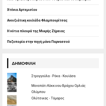
r
R
:
Χτένια Αρτεμισίου
C
H
Ανοιξιάτικη κοιλάδα Φλαμπουρίτσας
Η νότια πλευρά της Μικρής Ζήρειας
Πεζοπορία στην πηγή μάνα Παρνασσού
ΔΗΜΟΦΙΛΉ
Στρογγούλα - Ρόκα - Κουϊάσα
Μονοπάτι Κόκκινου Βράχου Ορλιάς
Ολύμπου
Ολύτσικας - Τόμαρος