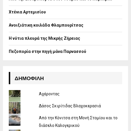
r
R
:
Χτένια Αρτεμισίου
C
H
Ανοιξιάτικη κοιλάδα Φλαμπουρίτσας
Η νότια πλευρά της Μικρής Ζήρειας
Πεζοπορία στην πηγή μάνα Παρνασσού
ΔΗΜΟΦΙΛΉ
Αχέροντας
Δάσος Σκιρίτιδας Βλαχοκερασιά
Από την Κόνιτσα στη Μονή Στομίου και το
διάσελο Καλογερικού