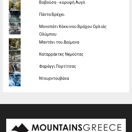
Βοβούσα - κορυφή Αυγό
Πάντα Βρέχει
Μονοπάτι Κόκκινου Βράχου Ορλιάς
Ολύμπου
Μαντάνι του Δαίμονα
Καταρράκτες Νεμούτας
Φαράγγι Πορτίτσας
Ντουρντουβάνα