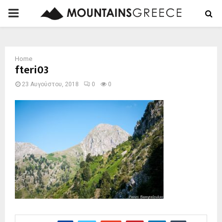
PRIMARY
MENU
Home
fteri03
23 Αυγούστου, 2018
0
0