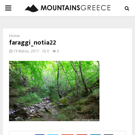
PRIMARY
MENU
Home
faraggi_notia22
19 Μαΐου, 2017
0
0