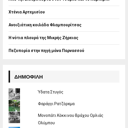
r
R
:
Χτένια Αρτεμισίου
C
H
Ανοιξιάτικη κοιλάδα Φλαμπουρίτσας
Η νότια πλευρά της Μικρής Ζήρειας
Πεζοπορία στην πηγή μάνα Παρνασσού
ΔΗΜΟΦΙΛΉ
Ύδατα Στυγός
Φαράγγι Ρατζόρεμα
Μονοπάτι Κόκκινου Βράχου Ορλιάς
Ολύμπου