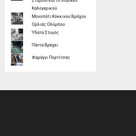
Στομίου και το διάσελο
Καλογερικού
Μονοπάτι Κόκκινου Βράχου
Ορλιάς Ολύμπου
Ύδατα Στυγός
Πάντα Βρέχει
Φαράγγι Πορτίτσας