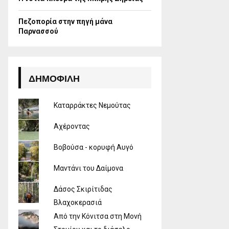
Πεζοπορία στην πηγή μάνα
Παρνασσού
ΔΗΜΟΦΙΛΉ
Καταρράκτες Νεμούτας
Αχέροντας
Βοβούσα - κορυφή Αυγό
Μαντάνι του Δαίμονα
Δάσος Σκιρίτιδας
Βλαχοκερασιά
Από την Κόνιτσα στη Μονή