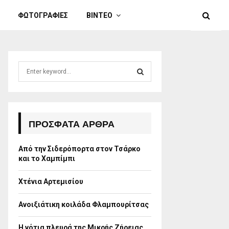
ΦΩΤΟΓΡΑΦΙΕΣ
ΒΙΝΤΕΟ
S
e
a
S
r
c
E
h
ΠΡΌΣΦΑΤΑ ΆΡΘΡΑ
f
A
o
Από την Σιδερόπορτα στον Τσάρκο
r
R
και το Χαμπίμπι
:
C
Χτένια Αρτεμισίου
H
Ανοιξιάτικη κοιλάδα Φλαμπουρίτσας
Η νότια πλευρά της Μικρής Ζήρειας