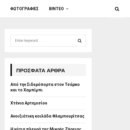
ΦΩΤΟΓΡΑΦΙΕΣ
ΒΙΝΤΕΟ
S
e
a
S
r
c
E
h
ΠΡΌΣΦΑΤΑ ΆΡΘΡΑ
f
A
o
Από την Σιδερόπορτα στον Τσάρκο
r
R
και το Χαμπίμπι
:
C
Χτένια Αρτεμισίου
H
Ανοιξιάτικη κοιλάδα Φλαμπουρίτσας
Η νότια πλευρά της Μικρής Ζήρειας