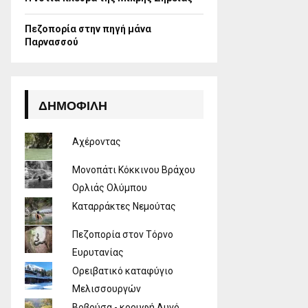
Πεζοπορία στην πηγή μάνα
Παρνασσού
ΔΗΜΟΦΙΛΉ
Αχέροντας
Μονοπάτι Κόκκινου Βράχου
Ορλιάς Ολύμπου
Καταρράκτες Νεμούτας
Πεζοπορία στον Τόρνο
Ευρυτανίας
Ορειβατικό καταφύγιο
Μελισσουργών
Βοβούσα - κορυφή Αυγό