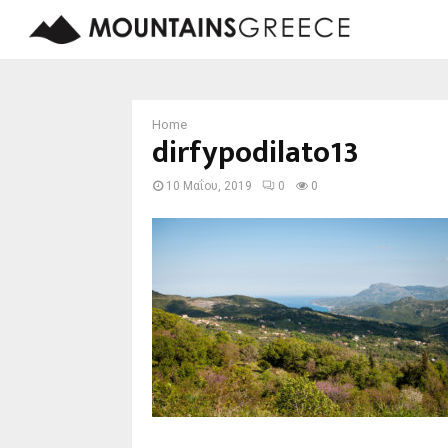
Home
dirfypodilato13
10 Μαΐου, 2019
0
0