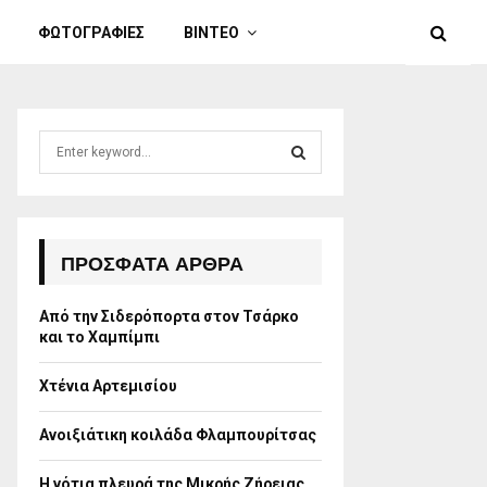
ΦΩΤΟΓΡΑΦΙΕΣ
ΒΙΝΤΕΟ
S
e
a
S
r
c
E
h
ΠΡΌΣΦΑΤΑ ΆΡΘΡΑ
f
A
o
Από την Σιδερόπορτα στον Τσάρκο
r
R
και το Χαμπίμπι
:
C
Χτένια Αρτεμισίου
H
Ανοιξιάτικη κοιλάδα Φλαμπουρίτσας
Η νότια πλευρά της Μικρής Ζήρειας