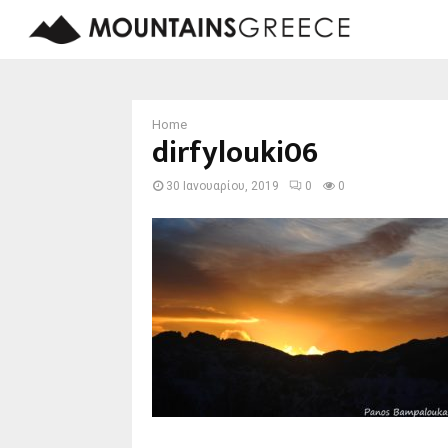
Home
dirfylouki06
30 Ιανουαρίου, 2019
0
0