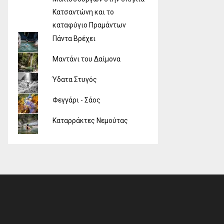
Κατσαντώνη και το
καταφύγιο Πραμάντων
Πάντα Βρέχει
Μαντάνι του Δαίμονα
Ύδατα Στυγός
Φεγγάρι - Σάος
Καταρράκτες Νεμούτας