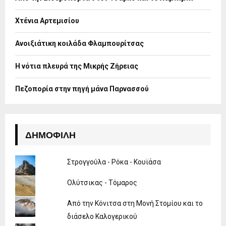
r
R
:
Χτένια Αρτεμισίου
C
H
Ανοιξιάτικη κοιλάδα Φλαμπουρίτσας
Η νότια πλευρά της Μικρής Ζήρειας
Πεζοπορία στην πηγή μάνα Παρνασσού
ΔΗΜΟΦΙΛΉ
Στρογγούλα - Ρόκα - Κουϊάσα
Ολύτσικας - Τόμαρος
Από την Κόνιτσα στη Μονή Στομίου και το
διάσελο Καλογερικού