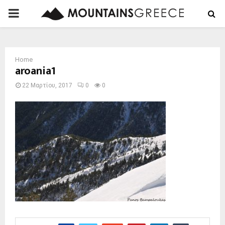
PRIMARY
MENU
Home
aroania1
22 Μαρτίου, 2017
0
0