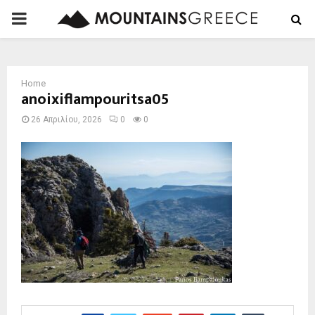
PRIMARY
MENU
Home
anoixiflampouritsa05
26 Απριλίου, 2026
0
0