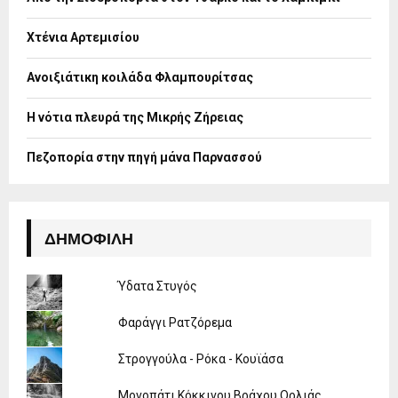
r
R
:
Χτένια Αρτεμισίου
C
H
Ανοιξιάτικη κοιλάδα Φλαμπουρίτσας
Η νότια πλευρά της Μικρής Ζήρειας
Πεζοπορία στην πηγή μάνα Παρνασσού
ΔΗΜΟΦΙΛΉ
Ύδατα Στυγός
Φαράγγι Ρατζόρεμα
Στρογγούλα - Ρόκα - Κουϊάσα
Μονοπάτι Κόκκινου Βράχου Ορλιάς