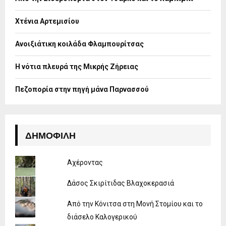
r
R
:
Χτένια Αρτεμισίου
C
H
Ανοιξιάτικη κοιλάδα Φλαμπουρίτσας
Η νότια πλευρά της Μικρής Ζήρειας
Πεζοπορία στην πηγή μάνα Παρνασσού
ΔΗΜΟΦΙΛΉ
Αχέροντας
Δάσος Σκιρίτιδας Βλαχοκερασιά
Από την Κόνιτσα στη Μονή Στομίου και το
διάσελο Καλογερικού