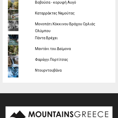
Βοβούσα - κορυφή Αυγό
Καταρράκτες Νεμούτας
Μονοπάτι Κόκκινου Βράχου Ορλιάς
Ολύμπου
Πάντα Βρέχει
Μαντάνι του Δαίμονα
Φαράγγι Πορτίτσας
Ντουρντουβάνα