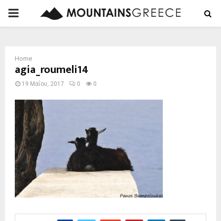
PRIMARY
MENU
Home
agia_roumeli14
19 Μαΐου, 2017
0
0