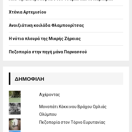
r
R
:
Χτένια Αρτεμισίου
C
H
Ανοιξιάτικη κοιλάδα Φλαμπουρίτσας
Η νότια πλευρά της Μικρής Ζήρειας
Πεζοπορία στην πηγή μάνα Παρνασσού
ΔΗΜΟΦΙΛΉ
Αχέροντας
Μονοπάτι Κόκκινου Βράχου Ορλιάς
Ολύμπου
Πεζοπορία στον Τόρνο Ευρυτανίας