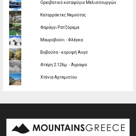
Ορειβατικό καταφύγιο Μελισσουργών
Καταρράκτες Νεμούτας
Φαράγγι Ρατζόρεμα
Μαυροβούνι - Φλέγκα
Βοβούσα - κορυφή Αυγό
Φτέρη 2.126μ. - Άγραφα
Χτένια Αρτεμισίου