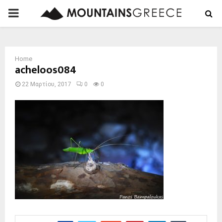
PRIMARY
MENU
Home
acheloos084
22 Μαρτίου, 2017
0
0