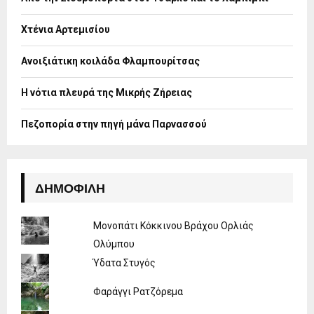
r
R
:
Χτένια Αρτεμισίου
C
H
Ανοιξιάτικη κοιλάδα Φλαμπουρίτσας
Η νότια πλευρά της Μικρής Ζήρειας
Πεζοπορία στην πηγή μάνα Παρνασσού
ΔΗΜΟΦΙΛΉ
Μονοπάτι Κόκκινου Βράχου Ορλιάς
Ολύμπου
Ύδατα Στυγός
Φαράγγι Ρατζόρεμα