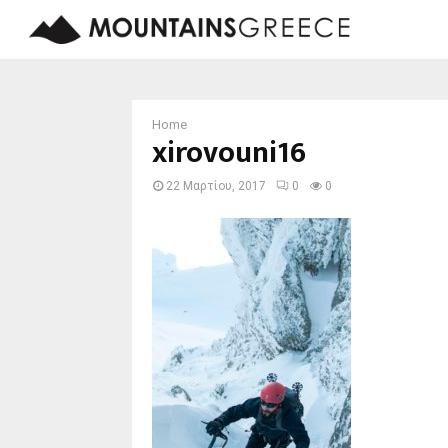
Home
xirovouni16
22 Μαρτίου, 2017
0
0