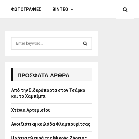
ΦΩΤΟΓΡΑΦΙΕΣ
ΒΙΝΤΕΟ
S
e
a
S
r
c
E
h
ΠΡΌΣΦΑΤΑ ΆΡΘΡΑ
f
A
o
Από την Σιδερόπορτα στον Τσάρκο
r
R
και το Χαμπίμπι
:
C
Χτένια Αρτεμισίου
H
Ανοιξιάτικη κοιλάδα Φλαμπουρίτσας
Η νότια πλευρά της Μικρής Ζήρειας