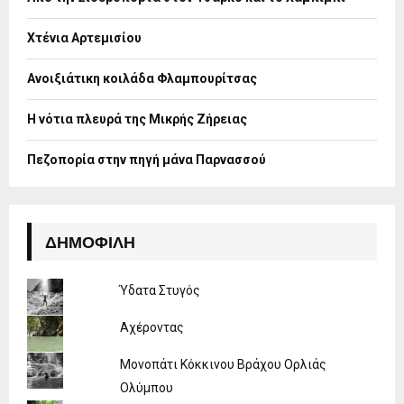
r
R
:
Χτένια Αρτεμισίου
C
H
Ανοιξιάτικη κοιλάδα Φλαμπουρίτσας
Η νότια πλευρά της Μικρής Ζήρειας
Πεζοπορία στην πηγή μάνα Παρνασσού
ΔΗΜΟΦΙΛΉ
Ύδατα Στυγός
Αχέροντας
Μονοπάτι Κόκκινου Βράχου Ορλιάς
Ολύμπου