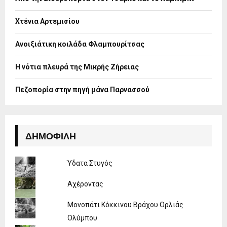
r
R
:
Χτένια Αρτεμισίου
C
H
Ανοιξιάτικη κοιλάδα Φλαμπουρίτσας
Η νότια πλευρά της Μικρής Ζήρειας
Πεζοπορία στην πηγή μάνα Παρνασσού
ΔΗΜΟΦΙΛΉ
Ύδατα Στυγός
Αχέροντας
Μονοπάτι Κόκκινου Βράχου Ορλιάς
Ολύμπου