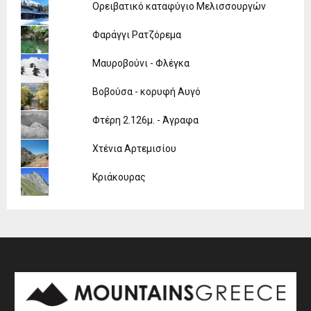
Ορειβατικό καταφύγιο Μελισσουργών
Φαράγγι Ρατζόρεμα
Μαυροβούνι - Φλέγκα
Βοβούσα - κορυφή Αυγό
Φτέρη 2.126μ. - Άγραφα
Χτένια Αρτεμισίου
Κριάκουρας