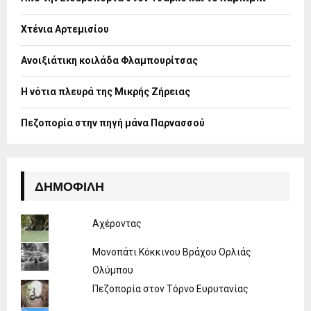
r
R
:
Χτένια Αρτεμισίου
C
H
Ανοιξιάτικη κοιλάδα Φλαμπουρίτσας
Η νότια πλευρά της Μικρής Ζήρειας
Πεζοπορία στην πηγή μάνα Παρνασσού
ΔΗΜΟΦΙΛΉ
Αχέροντας
Μονοπάτι Κόκκινου Βράχου Ορλιάς
Ολύμπου
Πεζοπορία στον Τόρνο Ευρυτανίας