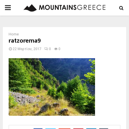
PRIMARY
MENU
Home
ratzorema9
22 Μαρτίου, 2017
0
0