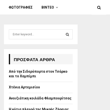
ΦΩΤΟΓΡΑΦΙΕΣ
ΒΙΝΤΕΟ
S
e
a
S
r
c
E
h
ΠΡΌΣΦΑΤΑ ΆΡΘΡΑ
f
A
o
Από την Σιδερόπορτα στον Τσάρκο
r
R
και το Χαμπίμπι
:
C
Χτένια Αρτεμισίου
H
Ανοιξιάτικη κοιλάδα Φλαμπουρίτσας
Η νότια πλευρά της Μικρής Ζήρειας