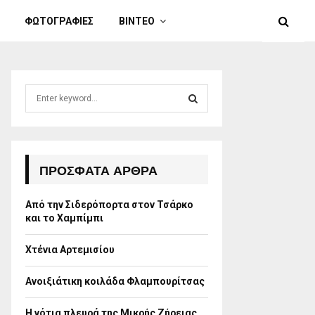
ΦΩΤΟΓΡΑΦΙΕΣ
ΒΙΝΤΕΟ
S
e
a
S
r
c
E
h
ΠΡΌΣΦΑΤΑ ΆΡΘΡΑ
f
A
o
Από την Σιδερόπορτα στον Τσάρκο
r
R
και το Χαμπίμπι
:
C
Χτένια Αρτεμισίου
H
Ανοιξιάτικη κοιλάδα Φλαμπουρίτσας
Η νότια πλευρά της Μικρής Ζήρειας