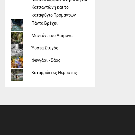
Κατσαντώνη και το
καταφύγιο Πραμάντων
Πάντα Βρέχει
Μαντάνι του Δαίμονα
Ύδατα Στυγός
Φεγγάρι - Σάος
Καταρράκτες Νεμούτας