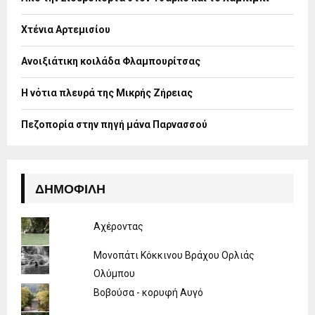
r
R
:
Χτένια Αρτεμισίου
C
H
Ανοιξιάτικη κοιλάδα Φλαμπουρίτσας
Η νότια πλευρά της Μικρής Ζήρειας
Πεζοπορία στην πηγή μάνα Παρνασσού
ΔΗΜΟΦΙΛΉ
Αχέροντας
Μονοπάτι Κόκκινου Βράχου Ορλιάς
Ολύμπου
Βοβούσα - κορυφή Αυγό