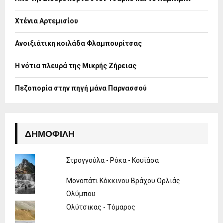
r
R
:
Χτένια Αρτεμισίου
C
H
Ανοιξιάτικη κοιλάδα Φλαμπουρίτσας
Η νότια πλευρά της Μικρής Ζήρειας
Πεζοπορία στην πηγή μάνα Παρνασσού
ΔΗΜΟΦΙΛΉ
Στρογγούλα - Ρόκα - Κουϊάσα
Μονοπάτι Κόκκινου Βράχου Ορλιάς
Ολύμπου
Ολύτσικας - Τόμαρος