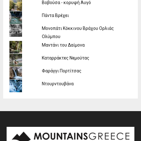
Βοβούσα - κορυφή Αυγό
Πάντα Βρέχει
Μονοπάτι Κόκκινου Βράχου Ορλιάς
Ολύμπου
Μαντάνι του Δαίμονα
Καταρράκτες Νεμούτας
Φαράγγι Πορτίτσας
Ντουρντουβάνα