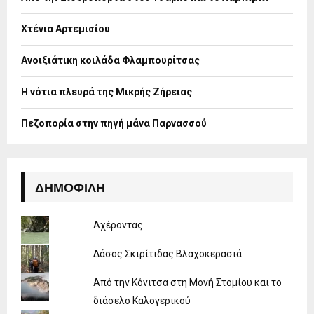
r
R
:
Χτένια Αρτεμισίου
C
H
Ανοιξιάτικη κοιλάδα Φλαμπουρίτσας
Η νότια πλευρά της Μικρής Ζήρειας
Πεζοπορία στην πηγή μάνα Παρνασσού
ΔΗΜΟΦΙΛΉ
Αχέροντας
Δάσος Σκιρίτιδας Βλαχοκερασιά
Από την Κόνιτσα στη Μονή Στομίου και το
διάσελο Καλογερικού