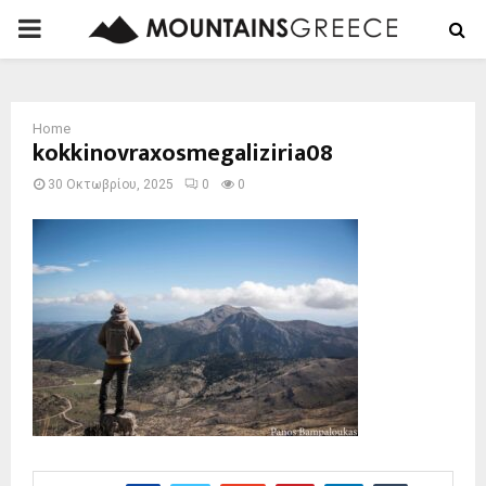
PRIMARY
MENU
Home
kokkinovraxosmegaliziria08
30 Οκτωβρίου, 2025
0
0