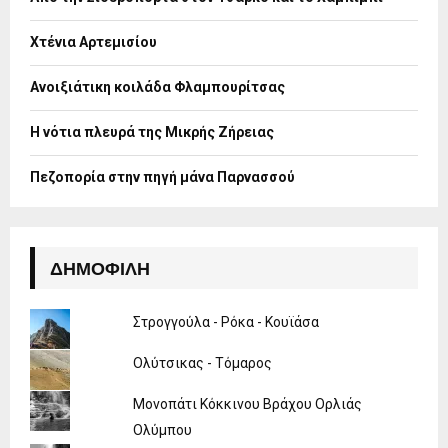
r
R
:
Χτένια Αρτεμισίου
C
H
Ανοιξιάτικη κοιλάδα Φλαμπουρίτσας
Η νότια πλευρά της Μικρής Ζήρειας
Πεζοπορία στην πηγή μάνα Παρνασσού
ΔΗΜΟΦΙΛΉ
Στρογγούλα - Ρόκα - Κουϊάσα
Ολύτσικας - Τόμαρος
Μονοπάτι Κόκκινου Βράχου Ορλιάς
Ολύμπου