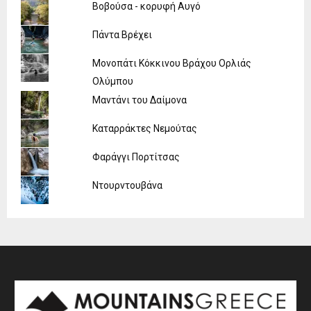
Βοβούσα - κορυφή Αυγό
Πάντα Βρέχει
Μονοπάτι Κόκκινου Βράχου Ορλιάς
Ολύμπου
Μαντάνι του Δαίμονα
Καταρράκτες Νεμούτας
Φαράγγι Πορτίτσας
Ντουρντουβάνα