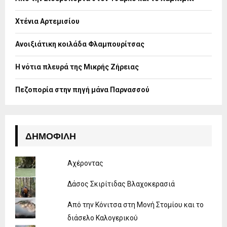
r
R
:
Χτένια Αρτεμισίου
C
H
Ανοιξιάτικη κοιλάδα Φλαμπουρίτσας
Η νότια πλευρά της Μικρής Ζήρειας
Πεζοπορία στην πηγή μάνα Παρνασσού
ΔΗΜΟΦΙΛΉ
Αχέροντας
Δάσος Σκιρίτιδας Βλαχοκερασιά
Από την Κόνιτσα στη Μονή Στομίου και το
διάσελο Καλογερικού