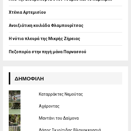
r
R
:
Χτένια Αρτεμισίου
C
H
Ανοιξιάτικη κοιλάδα Φλαμπουρίτσας
Η νότια πλευρά της Μικρής Ζήρειας
Πεζοπορία στην πηγή μάνα Παρνασσού
ΔΗΜΟΦΙΛΉ
Καταρράκτες Νεμούτας
Αχέροντας
Μαντάνι του Δαίμονα
Δάσος Σκιρίτιδας Βλαχοκερασιά