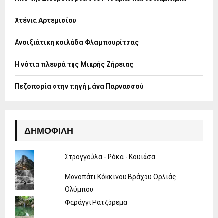
r
R
:
Χτένια Αρτεμισίου
C
H
Ανοιξιάτικη κοιλάδα Φλαμπουρίτσας
Η νότια πλευρά της Μικρής Ζήρειας
Πεζοπορία στην πηγή μάνα Παρνασσού
ΔΗΜΟΦΙΛΉ
Στρογγούλα - Ρόκα - Κουϊάσα
Μονοπάτι Κόκκινου Βράχου Ορλιάς
Ολύμπου
Φαράγγι Ρατζόρεμα