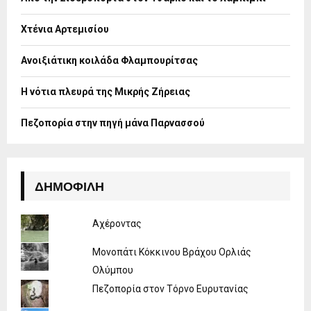
r
R
:
Χτένια Αρτεμισίου
C
H
Ανοιξιάτικη κοιλάδα Φλαμπουρίτσας
Η νότια πλευρά της Μικρής Ζήρειας
Πεζοπορία στην πηγή μάνα Παρνασσού
ΔΗΜΟΦΙΛΉ
Αχέροντας
Μονοπάτι Κόκκινου Βράχου Ορλιάς
Ολύμπου
Πεζοπορία στον Τόρνο Ευρυτανίας