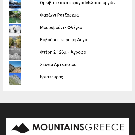
Ορειβατικό καταφύγιο Μελισσουργών
Φαράγγι Ρατζόρεμα
Μαυροβούνι - Φλέγκα
Βοβούσα - κορυφή Αυγό
Φτέρη 2.126μ. - Άγραφα
Χτένια Αρτεμισίου
Κριάκουρας