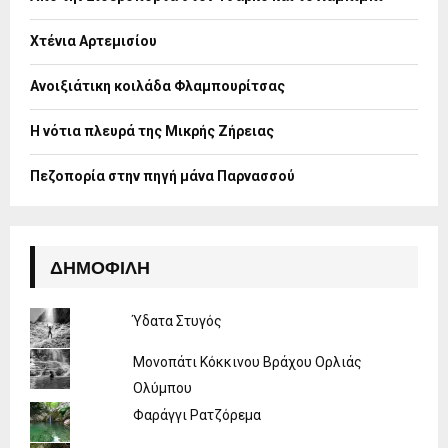
r
R
:
Χτένια Αρτεμισίου
C
H
Ανοιξιάτικη κοιλάδα Φλαμπουρίτσας
Η νότια πλευρά της Μικρής Ζήρειας
Πεζοπορία στην πηγή μάνα Παρνασσού
ΔΗΜΟΦΙΛΉ
Ύδατα Στυγός
Μονοπάτι Κόκκινου Βράχου Ορλιάς
Ολύμπου
Φαράγγι Ρατζόρεμα