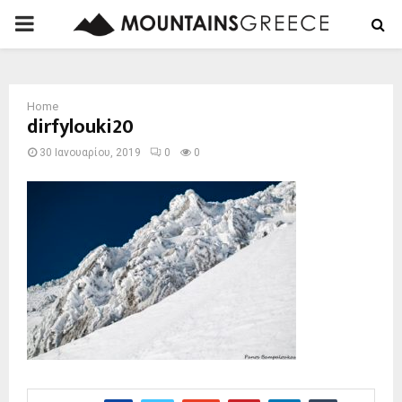
PRIMARY
MENU
Home
dirfylouki20
30 Ιανουαρίου, 2019
0
0