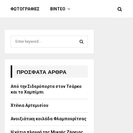
ΦΩΤΟΓΡΑΦΙΕΣ
ΒΙΝΤΕΟ
S
e
a
S
r
c
E
h
ΠΡΌΣΦΑΤΑ ΆΡΘΡΑ
f
A
o
Από την Σιδερόπορτα στον Τσάρκο
r
R
και το Χαμπίμπι
:
C
Χτένια Αρτεμισίου
H
Ανοιξιάτικη κοιλάδα Φλαμπουρίτσας
Η νότια πλευρά της Μικρής Ζήρειας