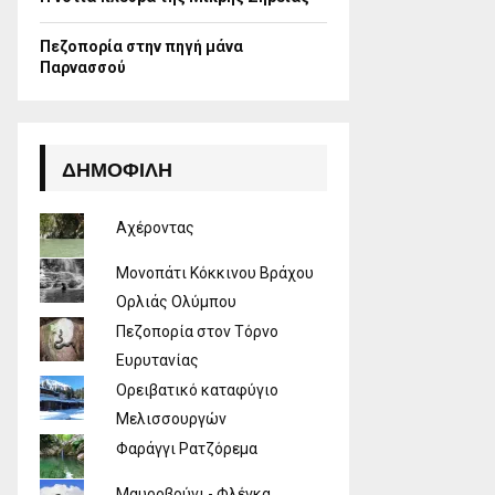
Πεζοπορία στην πηγή μάνα
Παρνασσού
ΔΗΜΟΦΙΛΉ
Αχέροντας
Μονοπάτι Κόκκινου Βράχου
Ορλιάς Ολύμπου
Πεζοπορία στον Τόρνο
Ευρυτανίας
Ορειβατικό καταφύγιο
Μελισσουργών
Φαράγγι Ρατζόρεμα
Μαυροβούνι - Φλέγκα