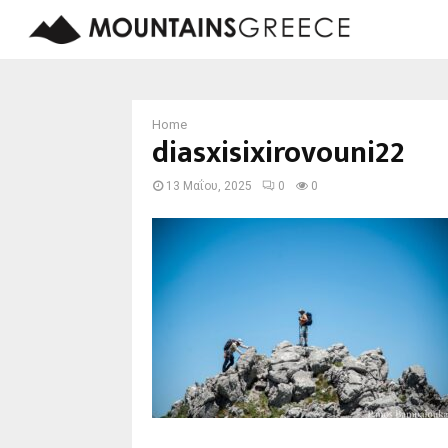
Home
diasxisixirovouni22
13 Μαΐου, 2025
0
0