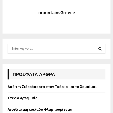
mountainsGreece
S
e
a
S
r
c
E
h
ΠΡΌΣΦΑΤΑ ΆΡΘΡΑ
f
A
o
Από την Σιδερόπορτα στον Τσάρκο και το Χαμπίμπι
r
R
:
Χτένια Αρτεμισίου
C
H
Ανοιξιάτικη κοιλάδα Φλαμπουρίτσας