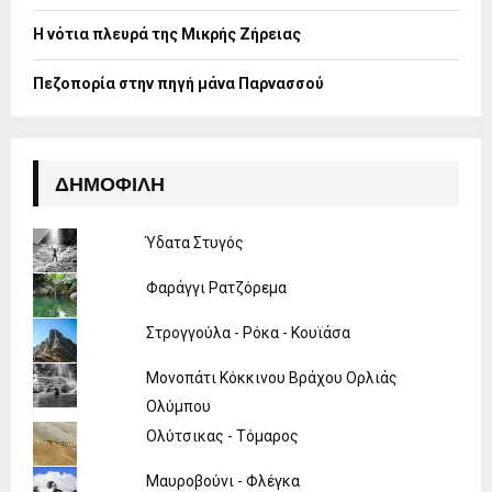
Η νότια πλευρά της Μικρής Ζήρειας
Πεζοπορία στην πηγή μάνα Παρνασσού
ΔΗΜΟΦΙΛΉ
Ύδατα Στυγός
Φαράγγι Ρατζόρεμα
Στρογγούλα - Ρόκα - Κουϊάσα
Μονοπάτι Κόκκινου Βράχου Ορλιάς
Ολύμπου
Ολύτσικας - Τόμαρος
Μαυροβούνι - Φλέγκα