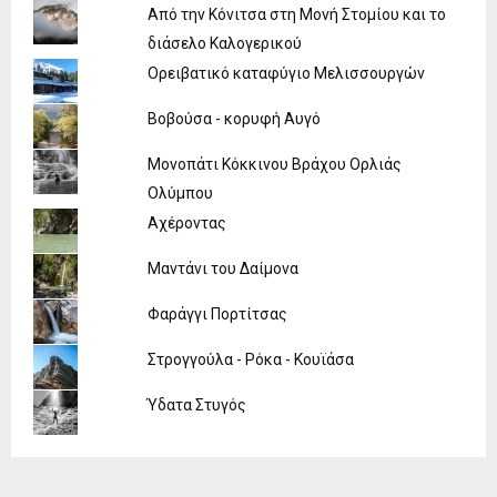
Από την Κόνιτσα στη Μονή Στομίου και το
διάσελο Καλογερικού
Ορειβατικό καταφύγιο Μελισσουργών
Βοβούσα - κορυφή Αυγό
Μονοπάτι Κόκκινου Βράχου Ορλιάς
Ολύμπου
Αχέροντας
Μαντάνι του Δαίμονα
Φαράγγι Πορτίτσας
Στρογγούλα - Ρόκα - Κουϊάσα
Ύδατα Στυγός