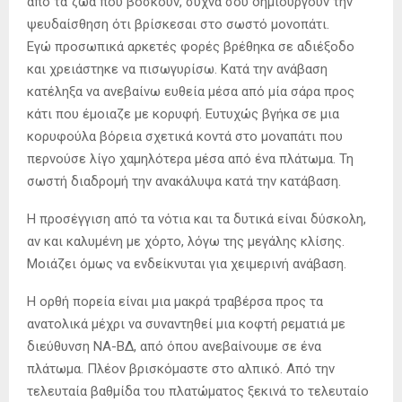
από τα ζώα που βόσκουν, συχνά σου δημιουργούν την
ψευδαίσθηση ότι βρίσκεσαι στο σωστό μονοπάτι.
Εγώ προσωπικά αρκετές φορές βρέθηκα σε αδιέξοδο
και χρειάστηκε να πισωγυρίσω. Κατά την ανάβαση
κατέληξα να ανεβαίνω ευθεία μέσα από μία σάρα προς
κάτι που έμοιαζε με κορυφή. Ευτυχώς βγήκα σε μια
κορυφούλα βόρεια σχετικά κοντά στο μοναπάτι που
περνούσε λίγο χαμηλότερα μέσα από ένα πλάτωμα. Τη
σωστή διαδρομή την ανακάλυψα κατά την κατάβαση.
Η προσέγγιση από τα νότια και τα δυτικά είναι δύσκολη,
αν και καλυμένη με χόρτο, λόγω της μεγάλης κλίσης.
Μοιάζει όμως να ενδείκνυται για χειμερινή ανάβαση.
Η ορθή πορεία είναι μια μακρά τραβέρσα προς τα
ανατολικά μέχρι να συναντηθεί μια κοφτή ρεματιά με
διεύθυνση ΝΑ-ΒΔ, από όπου ανεβαίνουμε σε ένα
πλάτωμα. Πλέον βρισκόμαστε στο αλπικό. Από την
τελευταία βαθμίδα του πλατώματος ξεκινά το τελευταίο