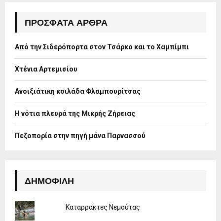
c
E
h
ΠΡΌΣΦΑΤΑ ΆΡΘΡΑ
f
A
o
Από την Σιδερόπορτα στον Τσάρκο και το Χαμπίμπι
r
R
:
Χτένια Αρτεμισίου
C
H
Ανοιξιάτικη κοιλάδα Φλαμπουρίτσας
Η νότια πλευρά της Μικρής Ζήρειας
Πεζοπορία στην πηγή μάνα Παρνασσού
ΔΗΜΟΦΙΛΉ
Καταρράκτες Νεμούτας