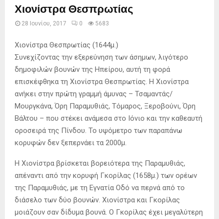
Χιονίστρα Θεσπρωτίας
28 Ιουνίου, 2017
0
5683
Χιονίστρα Θεσπρωτίας (1644μ.)
Συνεχίζοντας την εξερεύνηση των άσημων, λιγότερο
δημοφιλών βουνών της Ηπείρου, αυτή τη φορά
επισκέφθηκα τη Χιονίστρα Θεσπρωτίας. Η Χιονίστρα
ανήκει στην πρώτη γραμμή άμυνας – Τσαμαντάς/
Μουργκάνα, Όρη Παραμυθιάς, Τόμαρος, Ξεροβούνι, Όρη
Βάλτου – που στέκει ανάμεσα στο Ιόνιο και την καθεαυτή
οροσειρά της Πίνδου. Το υψόμετρο των παραπάνω
κορυφών δεν ξεπερνάει τα 2000μ.
Η Χιονίστρα βρίσκεται βορειότερα της Παραμυθιάς,
απέναντι από την κορυφή Γκορίλας (1658μ.) των ορέων
της Παραμυθιάς, με τη Εγνατία Οδό να περνά από το
διάσελο των δύο βουνών. Χιονίστρα και Γκορίλας
μοιάζουν σαν δίδυμα βουνά. Ο Γκορίλας έχει μεγαλύτερη