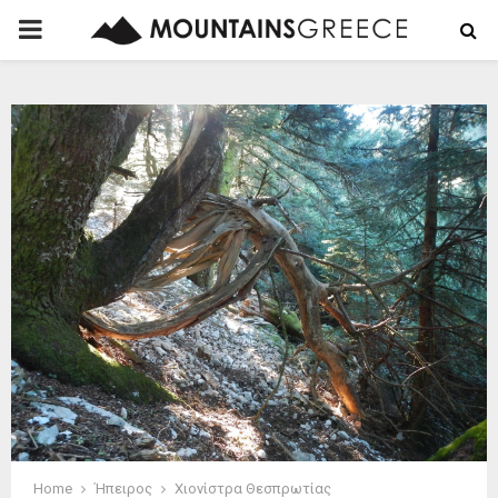
PRIMARY
MENU
Home
Ήπειρος
Χιονίστρα Θεσπρωτίας